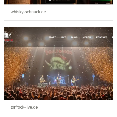
whisky-schnack.de
torfrock-live.de